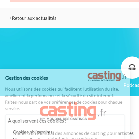
Retour aux actualités
Gestion des cookies
Podcas
Nous utilisons des cookies qui facilitent l'utilisation du site,
améliorent la performance et la sécurité du site internet.
Faites-nous part de vos préférences de cookies pour chaque
service.
À quoi servent ces cookies :
Cookies obligatoires
Numéro un mondial des annonces de casting pour artistes
débutants ou confirmés