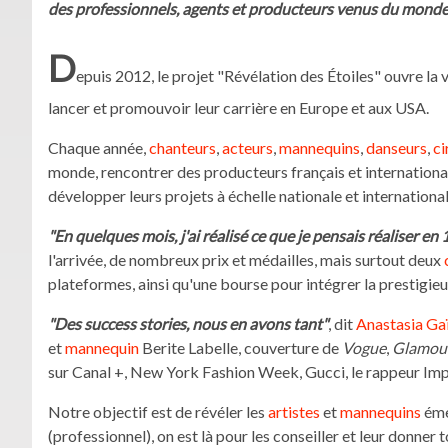
des professionnels, agents et producteurs venus du monde en
D
epuis 2012, le projet "Révélation des Étoiles" ouvre la 
lancer et promouvoir leur carrière en Europe et aux USA.
Chaque année,
chanteurs
,
acteurs
,
mannequins
,
danseurs
,
ci
monde, rencontrer des producteurs français et internationa
développer leurs projets à échelle nationale et international
"En quelques mois, j'ai réalisé ce que je pensais réaliser en 
l'arrivée, de nombreux prix et médailles, mais surtout deux
plateformes, ainsi qu'une bourse pour intégrer la prestig
"Des success stories, nous en avons tant"
, dit
Anastasia Ga
et
mannequin
Berite Labelle, couverture de
Vogue
,
Glamou
sur Canal +, New York Fashion Week, Gucci, le rappeur Impar
Notre objectif est de révéler les
artistes
et
mannequins
éme
(professionnel), on est là pour les conseiller et leur donner t