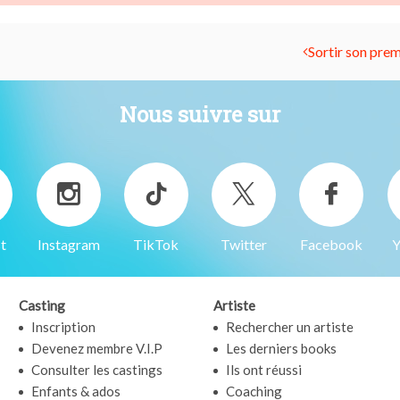
Sortir son prem
Nous suivre sur
t
Instagram
TikTok
Twitter
Facebook
Y
Casting
Artiste
Inscription
Rechercher un artiste
Devenez membre V.I.P
Les derniers books
Consulter les castings
Ils ont réussi
Enfants & ados
Coaching