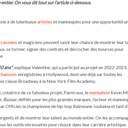
tier. On vous dit tout sur l’article ci-dessous.
voie à de talentueux
artistes
et mannequins pour une opportunité un
rcassiens
et magiciens peuvent saisir leur chance de montrer leur t
ux, se former, signer des contrats et décrocher des bourses pour
e.
10 ans"
, explique Valentine, qui a participé au projet en 2022-2023.
chansons
enregistrées à Hollywood, dont une déjà sur toutes les
ieuse classe Broadway à la New York Film Academy.
ï
, créatrice de ce fabuleux projet. Parmi eux, le
mentaliste
Kevin Mic
r
,
Bazaar
, défilés pour les plus grandes marques, l’acteur et manne
 Officiel, la championne de hip-hop Raimoune Jouhaina et tant d’au
rgents et de montrer leur talent au monde entier. On les accompag
ous les outils nécessaires pour réussir dans leur carrière artistique. 