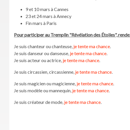
9 et 10 mars à Cannes
23 et 24 mars à Annecy
Fin mars à Paris
Pour participer au Tremplin "Révélation des Étoiles", rendez
Je suis chanteur ou chanteuse,
je tente ma chance
.
Je suis danseur ou danseuse,
je tente ma chance
.
Je suis acteur ou actrice,
je tente ma chance
.
Je suis circassien, circassienne,
je tente ma chance
.
Je suis magicien ou magicienne,
je tente ma chance
.
Je suis modèle ou mannequin,
je tente ma chance
.
Je suis créateur de mode,
je tente ma chance
.