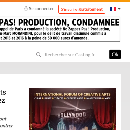
Se connecter
S'inscrire
gratuitement
Ok
ts
ez
sont
contrer