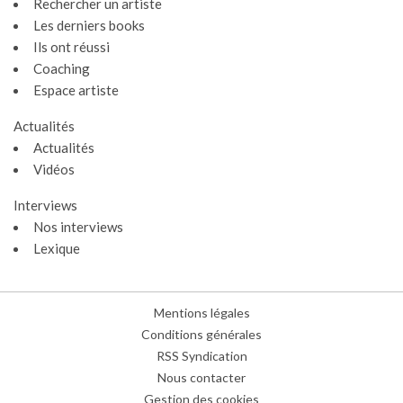
Rechercher un artiste
Les derniers books
Ils ont réussi
Coaching
Espace artiste
Gestion des cookies
Actualités
Actualités
Nous utilisons des cookies qui facilitent l'utilisation du site,
Vidéos
améliorent la performance et la sécurité du site internet.
Faites-nous part de vos préférences de cookies pour chaque
Interviews
service.
Nos interviews
À quoi servent ces cookies :
Lexique
Cookies obligatoires
Mesure d'audience
Mentions légales
Régies publicitaires
Conditions générales
RSS Syndication
TOUT
Nous contacter
PARAMÉTRER
NON MERCI
ACCEPTER ET
Gestion des cookies