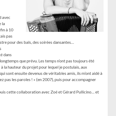
d avec
 la
nfin à 10
tais pas
estre pour des bals, des soirées dansantes…
s
nté dans
s longtemps que prévu. Les temps n’ont pas toujours été
à la hauteur du projet pour lequel je postulais, aux
ui sont ensuite devenus de véritables amis, ils m’ont aidé à
iez pas les paroles ! » (en 2007), puis pour accompagner
 puis cette collaboration avec Zoé et Gérard Pullicino… et