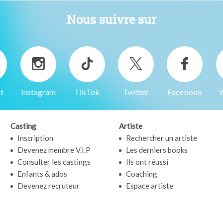
Nous suivre sur
t
Instagram
TikTok
Twitter
Facebook
Y
Casting
Artiste
Inscription
Rechercher un artiste
Devenez membre V.I.P
Les derniers books
Consulter les castings
Ils ont réussi
Enfants & ados
Coaching
Devenez recruteur
Espace artiste