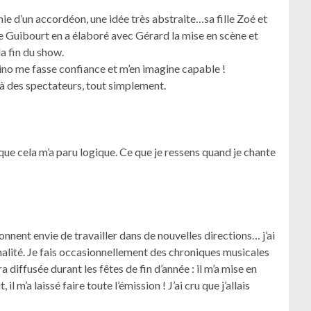
nie d’un accordéon, une idée très abstraite…sa fille Zoé et
 Guibourt en a élaboré avec Gérard la mise en scène et
la fin du show.
icino me fasse confiance et m’en imagine capable !
e à des spectateurs, tout simplement.
 que cela m’a paru logique. Ce que je ressens quand je chante
nnent envie de travailler dans de nouvelles directions… j’ai
nalité. Je fais occasionnellement des chroniques musicales
 diffusée durant les fêtes de fin d’année : il m’a mise en
 m’a laissé faire toute l’émission ! J’ai cru que j’allais