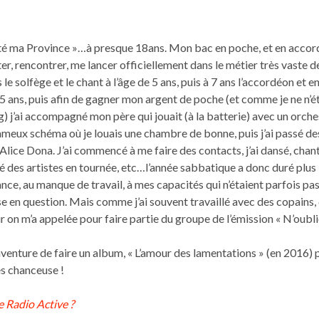
uitté ma Province »…à presque 18ans. Mon bac en poche, et en accor
er, rencontrer, me lancer officiellement dans le métier très vaste de
 le solfège et le chant à l’âge de 5 ans, puis à 7 ans l’accordéon et e
à 15 ans, puis afin de gagner mon argent de poche (et comme je ne n’é
ng) j’ai accompagné mon père qui jouait (à la batterie) avec un orch
 fameux schéma où je louais une chambre de bonne, puis j’ai passé de
e d’Alice Dona. J’ai commencé à me faire des contacts, j’ai dansé, cha
né des artistes en tournée, etc…l’année sabbatique a donc duré plu
ce, au manque de travail, à mes capacités qui n’étaient parfois pas 
 en question. Mais comme j’ai souvent travaillé avec des copains, q
r on m’a appelée pour faire partie du groupe de l’émission « N’oubl
’aventure de faire un album, « L’amour des lamentations » (en 2016)
ès chanceuse !
e Radio Active ?