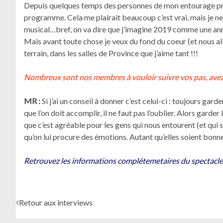
Depuis quelques temps des personnes de mon entourage prof
programme. Cela me plairait beaucoup c’est vrai, mais je ne 
musical…bref, on va dire que j’imagine 2019 comme une anné
Mais avant toute chose je veux du fond du coeur (et nous allo
terrain, dans les salles de Province que j’aime tant !!!
Nombreux sont nos membres à vouloir suivre vos pas, avez 
MR :
Si j’ai un conseil à donner c’est celui-ci : toujours garder
que l’on doit accomplir, il ne faut pas l’oublier. Alors garde
que c’est agréable pour les gens qui nous entourent (et qui s
qu’on lui procure des émotions. Autant qu’elles soient bonn
Retrouvez les informations complétemetaires du spectacle d
Retour aux interviews