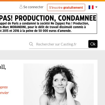
Se connecter
S'inscrire
gratuitement
Ok
ll,
opres
anvier