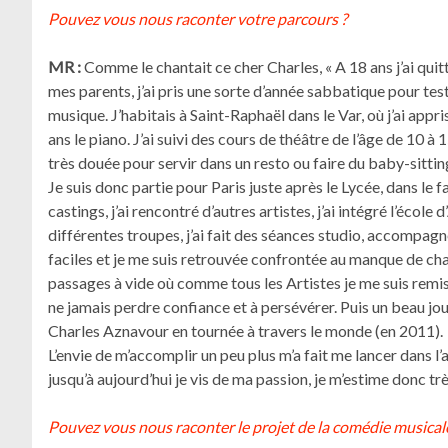
Pouvez vous nous raconter votre parcours ?
MR :
Comme le chantait ce cher Charles, « A 18 ans j’ai q
mes parents, j’ai pris une sorte d’année sabbatique pour test
musique. J’habitais à Saint-Raphaël dans le Var, où j’ai appris
ans le piano. J’ai suivi des cours de théâtre de l’âge de 10 
très douée pour servir dans un resto ou faire du baby-sitti
Je suis donc partie pour Paris juste après le Lycée, dans le
castings, j’ai rencontré d’autres artistes, j’ai intégré l’écol
différentes troupes, j’ai fait des séances studio, accompag
faciles et je me suis retrouvée confrontée au manque de chan
passages à vide où comme tous les Artistes je me suis remise
ne jamais perdre confiance et à persévérer. Puis un beau jou
Charles Aznavour en tournée à travers le monde (en 2011).
L’envie de m’accomplir un peu plus m’a fait me lancer dans l
jusqu’à aujourd’hui je vis de ma passion, je m’estime donc tr
Pouvez vous nous raconter le projet de la comédie musical