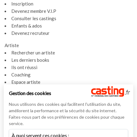
Inscription
Devenez membre V.I.P
Consulter les castings
Enfants & ados
Devenez recruteur
Artiste
Rechercher un artiste
Les derniers books
Ils ont réussi
Coaching
Espace artiste
Gestion des cookies
Actualités
Actualités
Nous utilisons des cookies qui facilitent l'utilisation du site,
Vidéos
améliorent la performance et la sécurité du site internet.
Faites-nous part de vos préférences de cookies pour chaque
Interviews
service.
Nos interviews
À quoi servent ces cookies :
Lexique