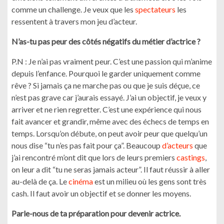
comme un challenge. Je veux que les
spectateurs
les
ressentent à travers mon jeu d’acteur.
N’as-tu pas peur des côtés négatifs du métier d’actrice ?
P.N : Je n’ai pas vraiment peur. C’est une passion qui m’anime
depuis l’enfance. Pourquoi le garder uniquement comme
rêve ? Si jamais ça ne marche pas ou que je suis déçue, ce
n’est pas grave car j’aurais essayé. J’ai un objectif, je veux y
arriver et ne rien regretter. C’est une expérience qui nous
fait avancer et grandir, même avec des échecs de temps en
temps. Lorsqu’on débute, on peut avoir peur que quelqu’un
nous dise “tu n’es pas fait pour ça”. Beaucoup
d’acteurs
que
j’ai rencontré m’ont dit que lors de leurs premiers
castings
,
on leur a dit “tu ne seras jamais acteur”. Il faut réussir à aller
au-delà de ça. Le
cinéma
est un milieu où les gens sont très
cash. Il faut avoir un objectif et se donner les moyens.
Parle-nous de ta préparation pour devenir actrice.