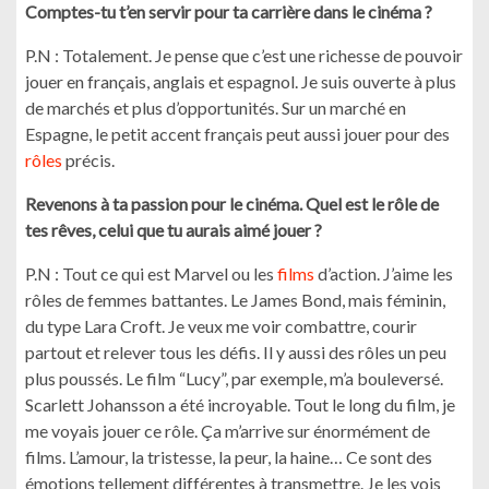
Comptes-tu t’en servir pour ta carrière dans le cinéma ?
P.N : Totalement. Je pense que c’est une richesse de pouvoir
jouer en français, anglais et espagnol. Je suis ouverte à plus
de marchés et plus d’opportunités. Sur un marché en
Espagne, le petit accent français peut aussi jouer pour des
rôles
précis.
Revenons à ta passion pour le cinéma. Quel est le rôle de
tes rêves, celui que tu aurais aimé jouer ?
P.N : Tout ce qui est Marvel ou les
films
d’action. J’aime les
rôles de femmes battantes. Le James Bond, mais féminin,
du type Lara Croft. Je veux me voir combattre, courir
partout et relever tous les défis. Il y aussi des rôles un peu
plus poussés. Le film “Lucy”, par exemple, m’a bouleversé.
Scarlett Johansson a été incroyable. Tout le long du film, je
me voyais jouer ce rôle. Ça m’arrive sur énormément de
films. L’amour, la tristesse, la peur, la haine… Ce sont des
émotions tellement différentes à transmettre. Je les vois