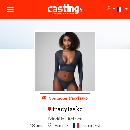
Contacter
tracyIsako
tracyIsako
Modèle - Actrice
18 ans
Femme
Grand Est