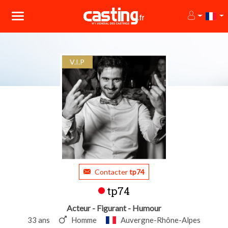
V.I.P
Contacter
tp74
tp74
Acteur - Figurant - Humour
33 ans
Homme
Auvergne-Rhône-Alpes