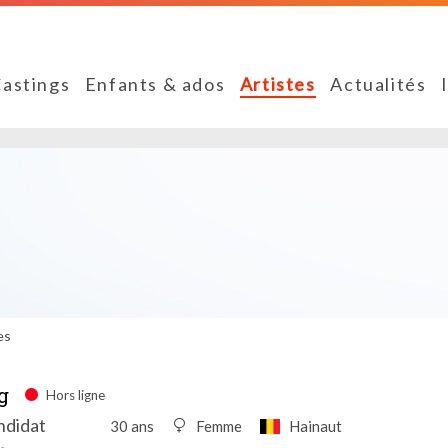
astings
Enfants & ados
Artistes
Actualités
es
g
Hors ligne
ndidat
30 ans
Femme
Hainaut