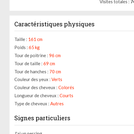
Visites totales
7
Caractéristiques physiques
Taille :
161 cm
Poids :
65 kg
Tour de poitrine :
96 cm
Tour de taille :
69 cm
Tour de hanches :
70 cm
Couleur des yeux :
Verts
Couleur des cheveux :
Colorés
Longueur de cheveux :
Courts
Gestion des cookies
Type de cheveux :
Autres
Nous utilisons des cookies qui facilitent l'utilisation du site,
Signes particuliers
améliorent la performance et la sécurité du site internet.
Faites-nous part de vos préférences de cookies pour chaque
service.
J'ai un percing