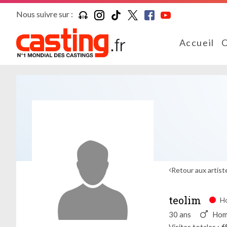
Nous suivre sur :
Accueil
C
Retour aux artist
teolim
Ho
30 ans
Ho