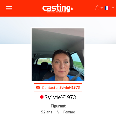
Contacter
SylvieH1973
SylvieH1973
Figurant
52 ans
Femme