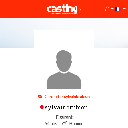
Contacter
sylvainbrubion
sylvainbrubion
Figurant
54 ans
Homme