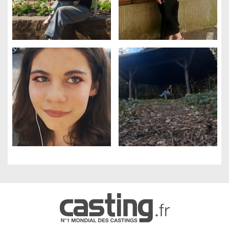
Gestion des cookies
Nous utilisons des cookies qui facilitent l'utilisation du site,
améliorent la performance et la sécurité du site internet.
Faites-nous part de vos préférences de cookies pour chaque
service.
À quoi servent ces cookies :
Cookies obligatoires
Mesure d'audience
Régies publicitaires