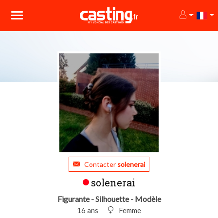
Contacter
solenerai
solenerai
Figurante - Silhouette - Modèle
16 ans
Femme