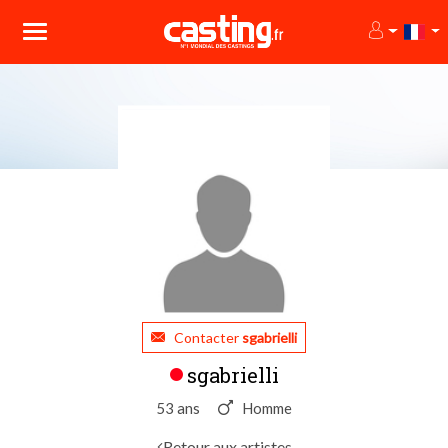
Contacter
sgabrielli
sgabrielli
53 ans
Homme
Retour aux artistes