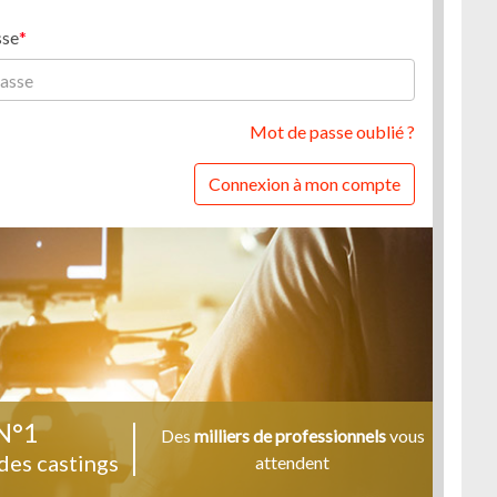
sse
Mot de passe oublié ?
Connexion à mon compte
N°1
Des
milliers de professionnels
vous
des castings
attendent