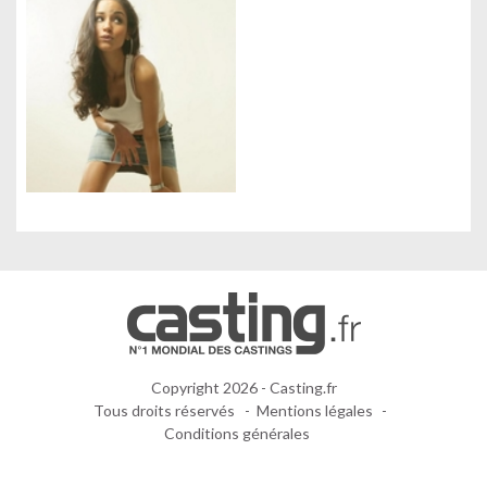
Gestion des cookies
Nous utilisons des cookies qui facilitent l'utilisation du site,
améliorent la performance et la sécurité du site internet.
Faites-nous part de vos préférences de cookies pour chaque
service.
À quoi servent ces cookies :
Cookies obligatoires
Mesure d'audience
Régies publicitaires
Copyright 2026 - Casting.fr
Tous droits réservés
Mentions légales
TOUT
PARAMÉTRER
Conditions générales
NON MERCI
ACCEPTER ET
LES COOKIES
CONTINUER