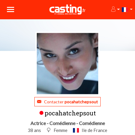
Contacter
pocahatchepsout
pocahatchepsout
Actrice - Comédienne - Comédienne
38 ans
Femme
Ile de France