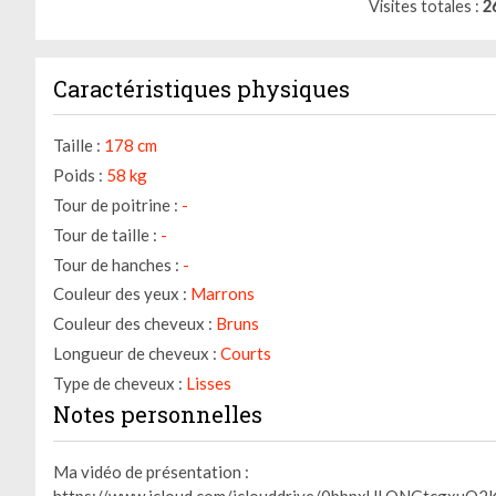
Visites totales
2
Caractéristiques physiques
Taille :
178 cm
Poids :
58 kg
Tour de poitrine :
-
Tour de taille :
-
Tour de hanches :
-
Gestion des cookies
Couleur des yeux :
Marrons
Couleur des cheveux :
Bruns
Nous utilisons des cookies qui facilitent l'utilisation du site,
améliorent la performance et la sécurité du site internet.
Longueur de cheveux :
Courts
Faites-nous part de vos préférences de cookies pour chaque
Type de cheveux :
Lisses
service.
Notes personnelles
À quoi servent ces cookies :
Ma vidéo de présentation :
Cookies obligatoires
https://www.icloud.com/iclouddrive/0bbpxULQNGtcgxuO