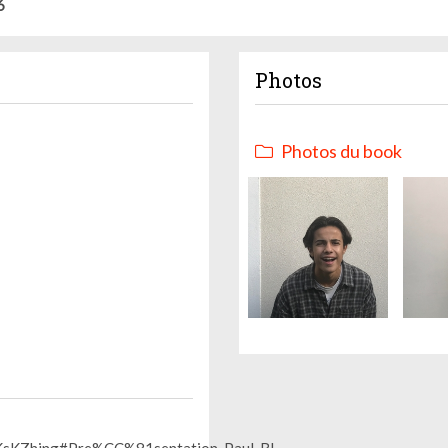
6
Photos
Photos du book
2KsKZhing#Pre%CC%81sentation_Paul_RL