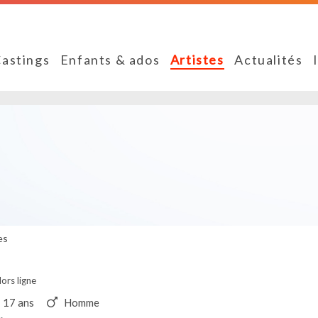
astings
Enfants & ados
Artistes
Actualités
es
ors ligne
17 ans
Homme