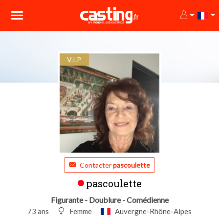
V.I.P
Contacter
pascoulette
pascoulette
Figurante - Doublure - Comédienne
73 ans
Femme
Auvergne-Rhône-Alpes