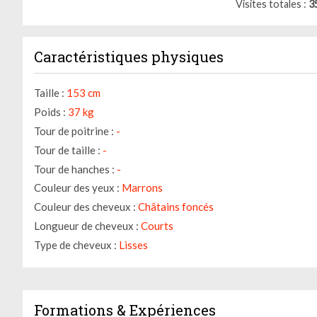
Visites totales
3
Caractéristiques physiques
Taille :
153 cm
Poids :
37 kg
Tour de poitrine :
-
Tour de taille :
-
Tour de hanches :
-
Couleur des yeux :
Marrons
Couleur des cheveux :
Châtains foncés
Longueur de cheveux :
Courts
Type de cheveux :
Lisses
Gestion des cookies
Formations & Expériences
Nous utilisons des cookies qui facilitent l'utilisation du site,