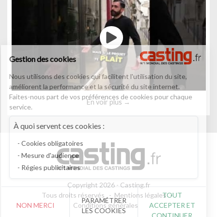
Gestion des cookies
Nous utilisons des cookies qui facilitent l'utilisation du site,
améliorent la performance et la sécurité du site internet.
Faites-nous part de vos préférences de cookies pour chaque
En voir plus
service.
À quoi servent ces cookies :
Cookies obligatoires
Mesure d'audience
Régies publicitaires
Copyright 2026 - Casting.fr
TOUT
Tous droits réservés
Mentions légales
PARAMÉTRER
NON MERCI
ACCEPTER ET
Conditions générales
LES COOKIES
CONTINUER