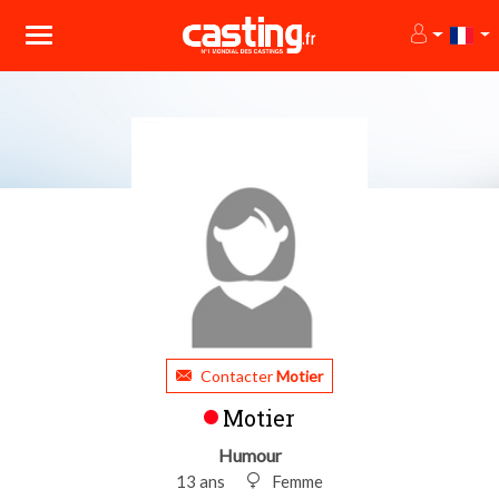
Contacter
Motier
Motier
Humour
13 ans
Femme