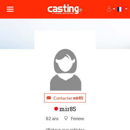
Contacter
mir85
mir85
82 ans
Femme
Retour aux artistes