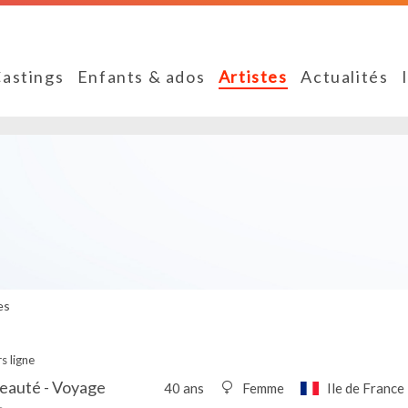
astings
Enfants & ados
Artistes
Actualités
es
s ligne
eauté - Voyage
40 ans
Femme
Ile de France