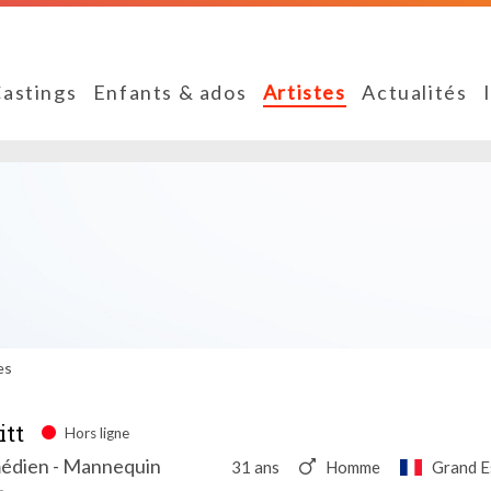
astings
Enfants & ados
Artistes
Actualités
es
tt
Hors ligne
médien - Mannequin
31 ans
Homme
Grand E