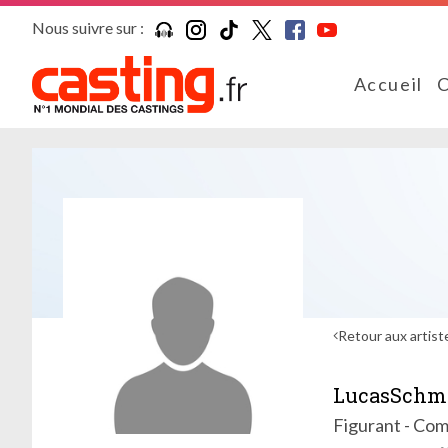
Nous suivre sur :
Accueil
C
Retour aux artist
LucasSchmi
Figurant - Co