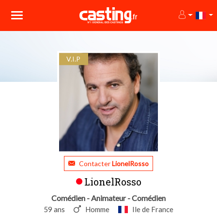
V.I.P
Contacter
LionelRosso
LionelRosso
Comédien - Animateur - Comédien
59 ans
Homme
Ile de France