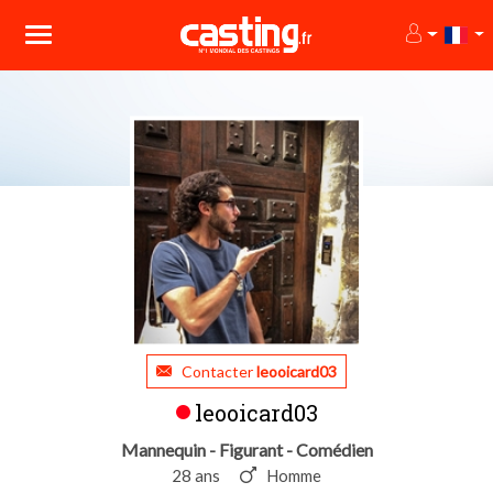
Contacter
leooicard03
leooicard03
Mannequin - Figurant - Comédien
28 ans
Homme