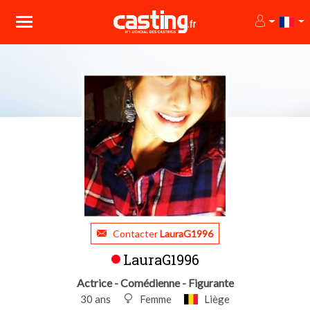
Contacter
LauraG1996
LauraG1996
Actrice - Comédienne - Figurante
30 ans
Femme
Liège