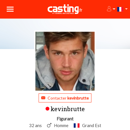
Contacter
kevinbrutte
kevinbrutte
Figurant
32 ans
Homme
Grand Est