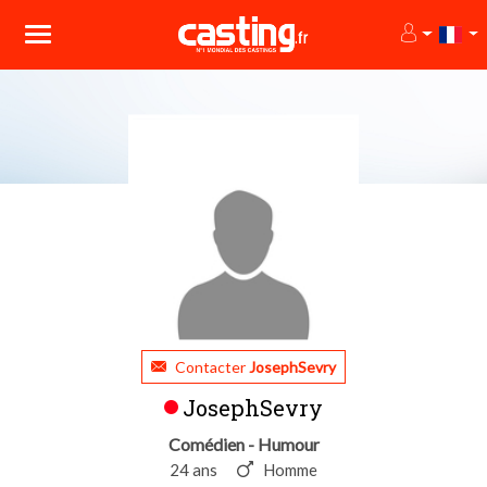
Contacter
JosephSevry
JosephSevry
Comédien - Humour
24 ans
Homme