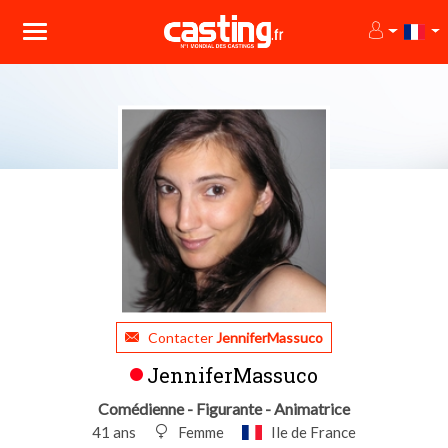
Contacter
JenniferMassuco
JenniferMassuco
Comédienne - Figurante - Animatrice
41 ans
Femme
Ile de France