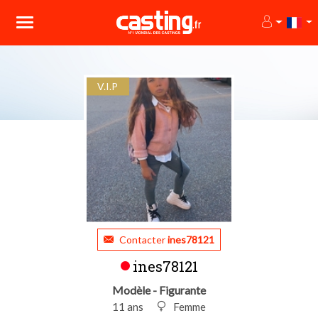
V.I.P
Contacter
ines78121
ines78121
Modèle - Figurante
11 ans
Femme