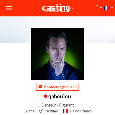
Contacter
gaboulou
gaboulou
Danseur - Figurant
52 ans
Homme
Ile de France