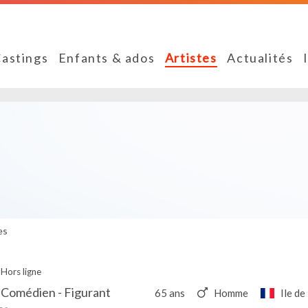
astings
Enfants & ados
Artistes
Actualités
es
Hors ligne
 Comédien - Figurant
65 ans
Homme
Ile de