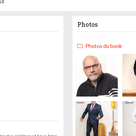
53
Photos
Photos du book
toutes origines et tous âges,