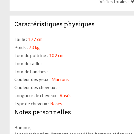
Visites totales
6
Caractéristiques physiques
Taille :
177 cm
Poids :
73 kg
Tour de poitrine :
102 cm
Tour de taille :
-
Tour de hanches :
-
Couleur des yeux :
Marrons
Couleur des cheveux :
-
Longueur de cheveux :
Rasés
Type de cheveux :
Rasés
Notes personnelles
Bonjour,
Je recherche régulièrement des modèles, hommes et femmes, 