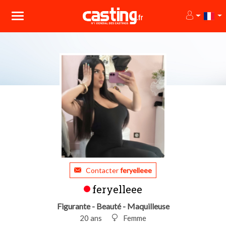
Contacter
feryelleee
feryelleee
Figurante - Beauté - Maquilleuse
20 ans
Femme