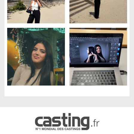
Gestion des cookies
Nous utilisons des cookies qui facilitent l'utilisation du site,
améliorent la performance et la sécurité du site internet.
Faites-nous part de vos préférences de cookies pour chaque
service.
À quoi servent ces cookies :
Cookies obligatoires
Mesure d'audience
Régies publicitaires