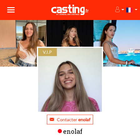
V.I.P
Contacter
enolaf
enolaf