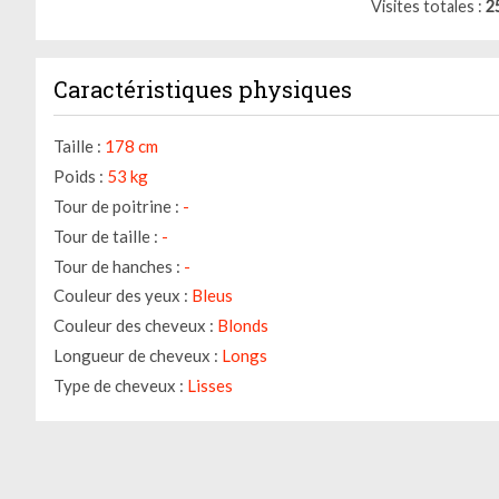
Visites totales
2
Caractéristiques physiques
Taille :
178 cm
Poids :
53 kg
Tour de poitrine :
-
Tour de taille :
-
Tour de hanches :
-
Couleur des yeux :
Bleus
Gestion des cookies
Couleur des cheveux :
Blonds
Longueur de cheveux :
Longs
Nous utilisons des cookies qui facilitent l'utilisation du site,
Type de cheveux :
Lisses
améliorent la performance et la sécurité du site internet.
Faites-nous part de vos préférences de cookies pour chaque
service.
À quoi servent ces cookies :