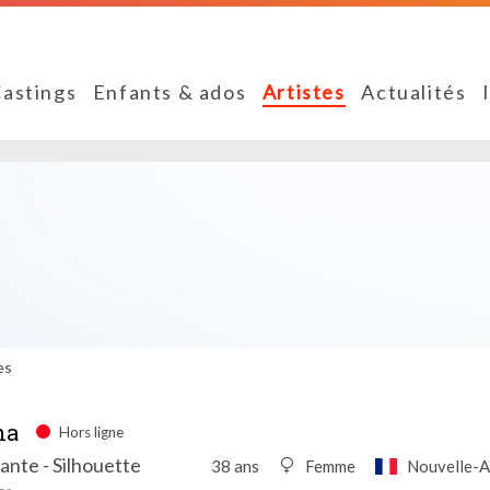
astings
Enfants & ados
Artistes
Actualités
es
na
Hors ligne
ante - Silhouette
38 ans
Femme
Nouvelle-A