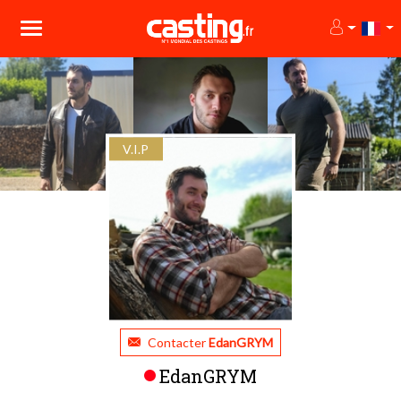
V.I.P
Contacter
EdanGRYM
EdanGRYM