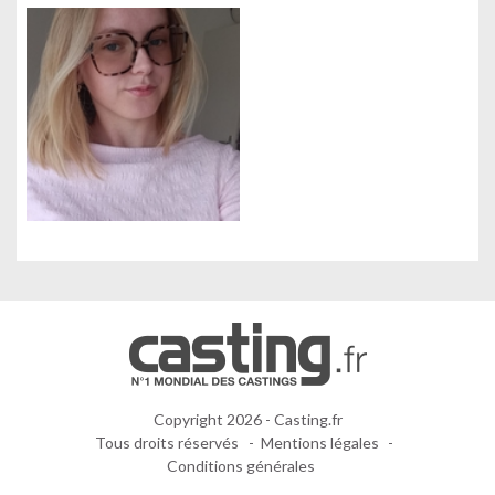
Gestion des cookies
Nous utilisons des cookies qui facilitent l'utilisation du site,
améliorent la performance et la sécurité du site internet.
Faites-nous part de vos préférences de cookies pour chaque
service.
À quoi servent ces cookies :
Cookies obligatoires
Mesure d'audience
Régies publicitaires
Copyright 2026 - Casting.fr
Tous droits réservés
Mentions légales
TOUT
PARAMÉTRER
Conditions générales
NON MERCI
ACCEPTER ET
LES COOKIES
CONTINUER