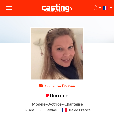
Contacter
Dounee
Dounee
Modèle - Actrice - Chanteuse
37 ans
Femme
Ile de France