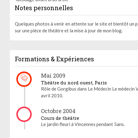
Notes personnelles
Quelques photos à venir en attente sur le site et bientôt un 
sur une pièce de théâtre et la mise à jour de mon blog.
Formations & Expériences
Mai 2009
Gestion des cookies
Théâtre du nord ouest, Paris
Rôle de Gorgibus dans Le Médecin Le médecin V
Nous utilisons des cookies qui facilitent l'utilisation du site,
avril 2010.
améliorent la performance et la sécurité du site internet.
Faites-nous part de vos préférences de cookies pour chaque
service.
Octobre 2004
Cours de théâtre
À quoi servent ces cookies :
Le jardin fleuri à Vincennes pendant 5ans.
Cookies obligatoires