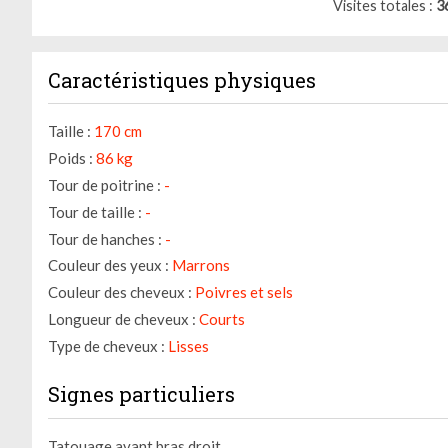
Visites totales
3
Caractéristiques physiques
Taille :
170 cm
Poids :
86 kg
Tour de poitrine :
-
Tour de taille :
-
Tour de hanches :
-
Couleur des yeux :
Marrons
Couleur des cheveux :
Poivres et sels
Longueur de cheveux :
Courts
Type de cheveux :
Lisses
Signes particuliers
Tatouage avant bras droit