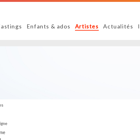
astings
Enfants & ados
Artistes
Actualités
es
igne
me