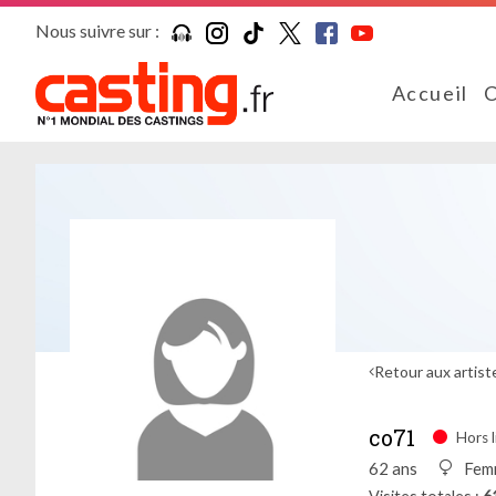
Nous suivre sur :
Accueil
C
Retour aux artist
co71
Hors l
62 ans
Fem