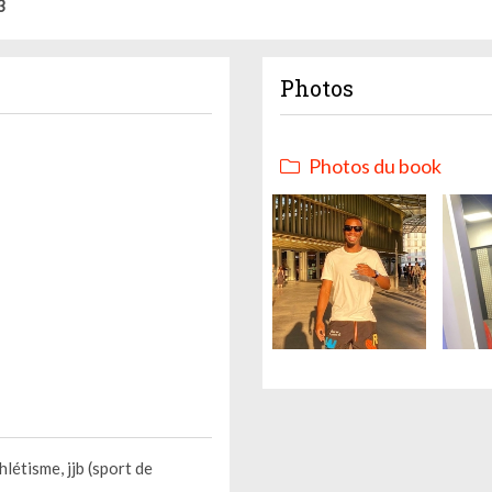
3
Photos
Photos du book
hlétisme, jjb (sport de