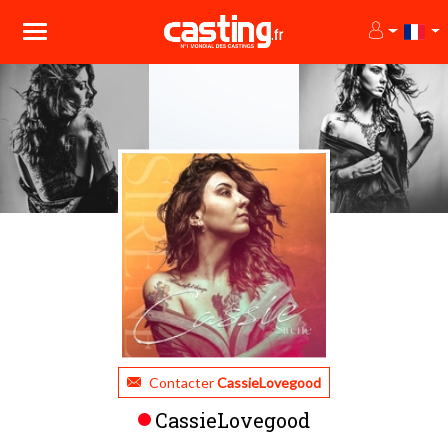
Contacter
CassieLovegood
CassieLovegood