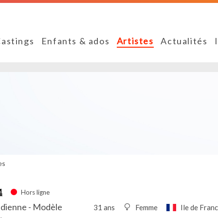
astings
Enfants & ados
Artistes
Actualités
es
4
Hors ligne
édienne - Modèle
31 ans
Femme
Ile de Fran