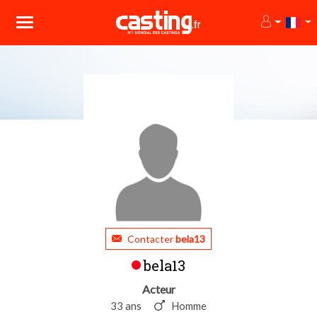
Contacter
bela13
bela13
Acteur
33 ans
Homme