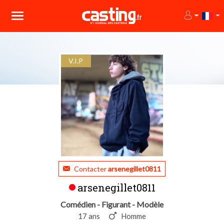
V.I.P
Contacter
arsenegillet0811
arsenegillet0811
Comédien - Figurant - Modèle
17 ans
Homme