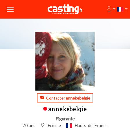
Contacter
annekebelgie
annekebelgie
Figurante
70 ans
Femme
Hauts-de-France