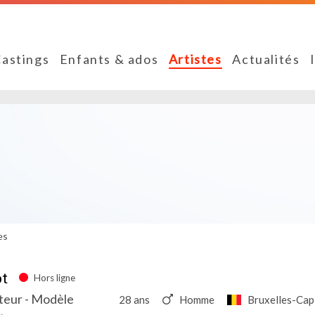
astings
Enfants & ados
Artistes
Actualités
es
t
Hors ligne
teur - Modèle
28 ans
Homme
Bruxelles-Cap