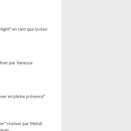
Night" en tant que lycéen
liser par Vanessa
uer en pleine présence"
er" réaliser par Mehdi
njean