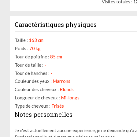
Visites totales
1
Caractéristiques physiques
Taille :
163 cm
Poids :
70 kg
Tour de poitrine :
85 cm
Tour de taille :
-
Tour de hanches :
-
Couleur des yeux :
Marrons
Gestion des cookies
Couleur des cheveux :
Blonds
Longueur de cheveux :
Mi-longs
Nous utilisons des cookies qui facilitent l'utilisation du site,
Type de cheveux :
Frisés
améliorent la performance et la sécurité du site internet.
Faites-nous part de vos préférences de cookies pour chaque
Notes personnelles
service.
Je n'est actuellement aucune expérience, je ne demande qu'à 
À quoi servent ces cookies :
Professionnelle et dynamique sérieuse et joyeuse