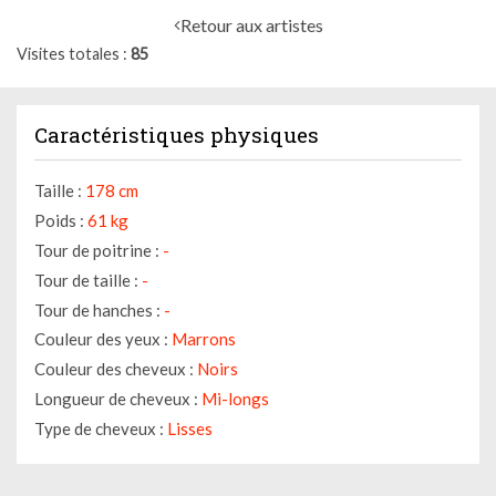
Retour aux artistes
Visites totales
85
Caractéristiques physiques
Taille :
178 cm
Poids :
61 kg
Tour de poitrine :
-
Tour de taille :
-
Tour de hanches :
-
Gestion des cookies
Couleur des yeux :
Marrons
Couleur des cheveux :
Noirs
Nous utilisons des cookies qui facilitent l'utilisation du site,
améliorent la performance et la sécurité du site internet.
Longueur de cheveux :
Mi-longs
Faites-nous part de vos préférences de cookies pour chaque
Type de cheveux :
Lisses
service.
À quoi servent ces cookies :